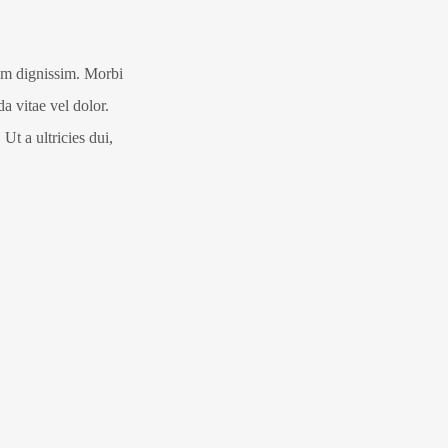
sim dignissim. Morbi
a vitae vel dolor.
Ut a ultricies dui,